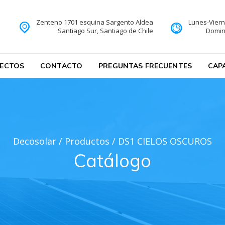
Zenteno 1701 esquina Sargento Aldea
Lunes-Viern
Santiago Sur, Santiago de Chile
Domi
ECTOS
CONTACTO
PREGUNTAS FRECUENTES
CAP
Decosolar
/
Productos
/
DS1 CIELOS OSCUROS
Catálogo