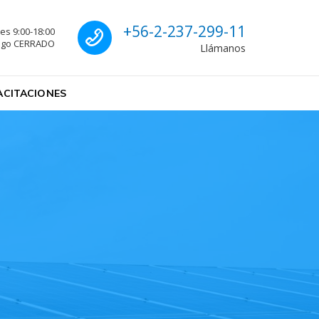
Call us
+56-2-237-299-11
es 9:00-18:00
ngo CERRADO
Llámanos
ACITACIONES