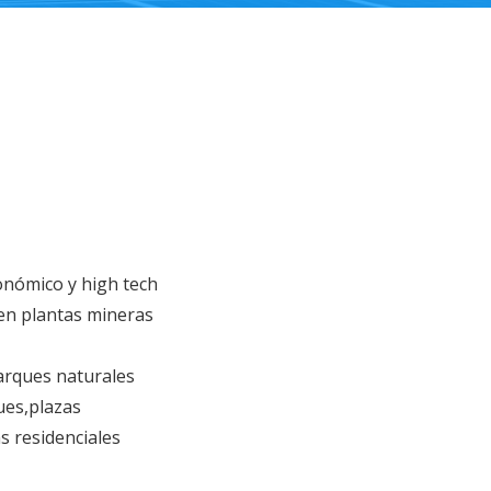
nómico y high tech
 en plantas mineras
arques naturales
ues,plazas
as residenciales