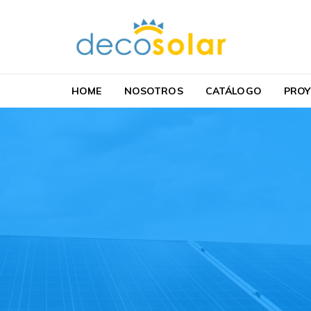
Skip to navigation
Skip to content
Decosolar
Iluminación solar
HOME
NOSOTROS
CATÁLOGO
PROY